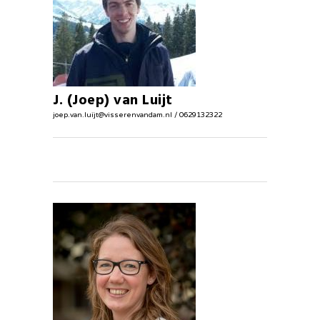
J. (Joep) van Luijt
joep.van.luijt@visserenvandam.nl / 0629132322
Planoloog