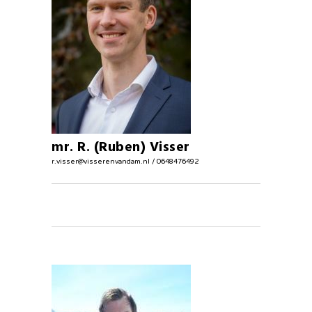
mr. R. (Ruben) Visser
r.visser@visserenvandam.nl / 0648476492
Juridisch adviseur