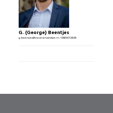
G. (George) Beentjes
g.beentjes@visserenvandam.nl / 0683072629
Planoloog